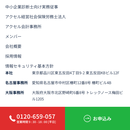
中小企業診断士向け実務従事
アクセル経営社会保険労務士法人
アクセル会計事務所
メンバー
会社概要
採用情報
情報セキュリティ基本方針
本社
東京都品川区東五反田4丁目9-2 東五反田KBビル12F
名古屋事務所
愛知県名古屋市中村区椿町12番8号 椿町ビル4B
大阪事務所
大阪府大阪市北区野崎町6番8号 トレックノース梅田ビ
ル1205
0120-659-057
お申込み
営業時間 9 : 30 - 18 : 00 [平日]
Copyright 2026 アクセルパートナーズ All Rights Reserved.