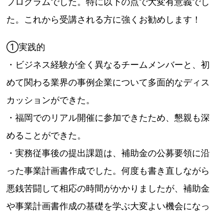
プログラムでし
た。特に以下の点で大変有意義でし
た。これから受講される方に強
くお勧めします！
①実践的
・ビジネス経験が全く異なるチームメンバーと、初
めて関わる業界
の事例企業について多面的なディス
カッションができた。
・福岡でのリアル開催に
参加
できたため、懇親も深
めることができ
た。
・
実務
従事
後の提出課題は、補助金の公募要領に沿
った事業計画書
作成でした。何度も書き直しながら
悪銭苦闘して相応の時間がかか
りましたが、補助金
や事業計画書作成の基礎を学ぶ大変よい機会に
なっ