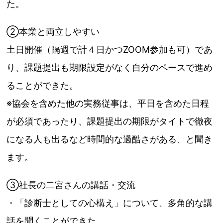
た。
②本業と両立しやすい
土日開催（隔週で計４日かつZOOM
参加
も可）であ
り、課題提出
も期限設定がなく自分のペースで進め
ることができた。
※協会を含めた他の
実務
従事
は、平日を含めた日程
が必須であった
り、課題提出の期限がタイトで徹夜
になる人も出るなど時間的な過
酷さがある、と聞き
ます。
③社長の二宮さんの講話・交流
・「診断士としての心構え」について、多角的な講
話を聞くことが
できた。