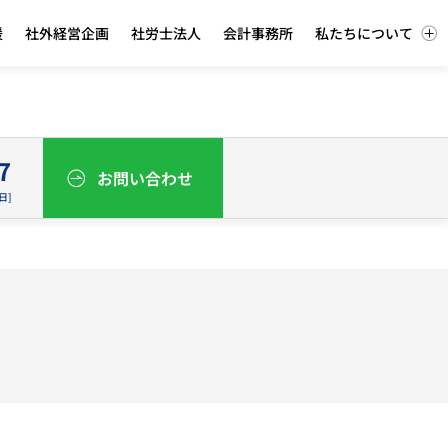
援
社外経営企画
社労士法人
会計事務所
私たちについて
ev.listing-partners.com/accel/wp-
7
お問い合わせ
平日]