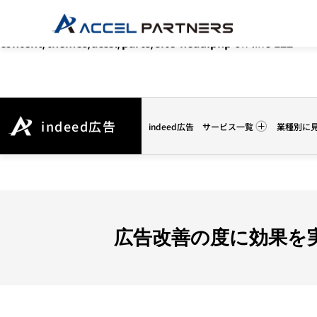
Warning
: Undefined array key "HTTP_ACCEPT_LANGUAGE"
content/themes/accel/parts/site-head.php
on line
122
indeed広告
indeed広告
サービス一覧
業種別に
広告改善の度に効果を