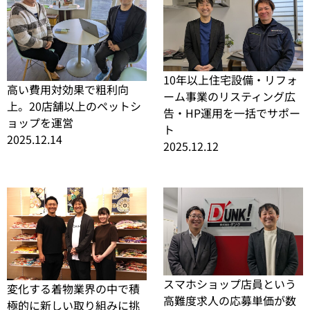
10年以上住宅設備・リフォ
高い費用対効果で粗利向
ーム事業のリスティング広
上。20店舗以上のペットシ
告・HP運用を一括でサポー
ョップを運営
ト
2025.12.14
2025.12.12
スマホショップ店員という
変化する着物業界の中で積
高難度求人の応募単価が数
極的に新しい取り組みに挑