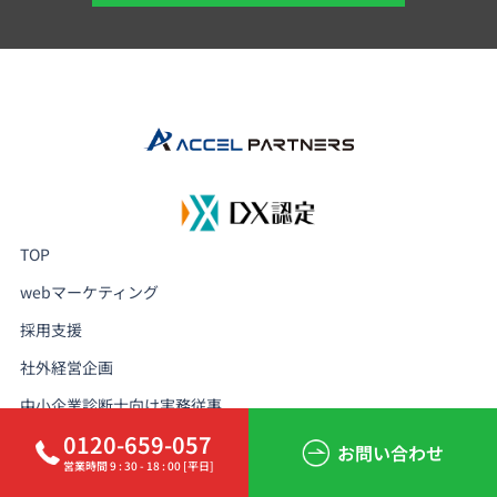
TOP
webマーケティング
採用支援
社外経営企画
中小企業診断士向け実務従事
0120-659-057
アクセル経営社会保険労務士法人
お問い合わせ
営業時間 9 : 30 - 18 : 00 [平日]
アクセル会計事務所