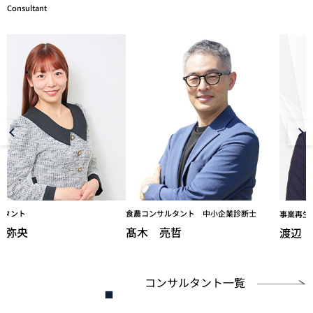
Consultant
ルタント 中小企業診断士
DXコンサル
事業再生コンサルタント 中小企業診断士
哲
岩本 秀
渡辺 義明
コンサルタント一覧