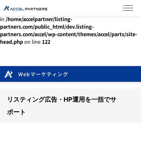
Warning
: Undefined array key "HTTP_ACCEPT_LANGUAGE"
in
/home/accelpartner/listing-
partners.com/public_html/dev.listing-
partners.com/accel/wp-content/themes/accel/parts/site-
head.php
on line
122
Webマーケティング
リスティング広告・HP運用を一括でサ
ポート