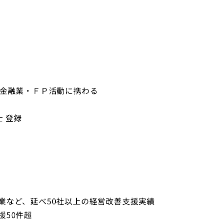
上金融業・ＦＰ活動に携わる
士 登録
業など、延べ50社以上の経営改善支援実績
援50件超