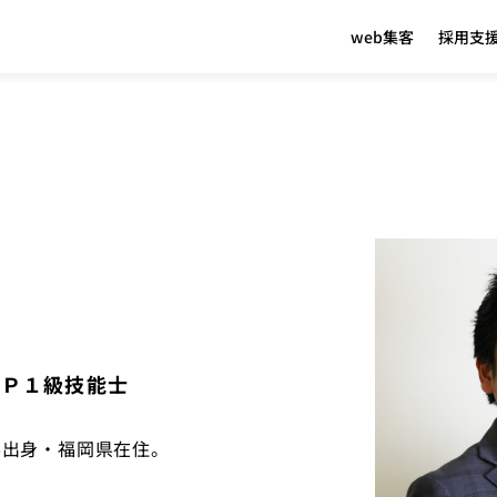
web集客
採用支
 in
/home/accelpartner/listing-partners.com/public_html/d
ＦＰ１級技能士
県出身・福岡県在住。