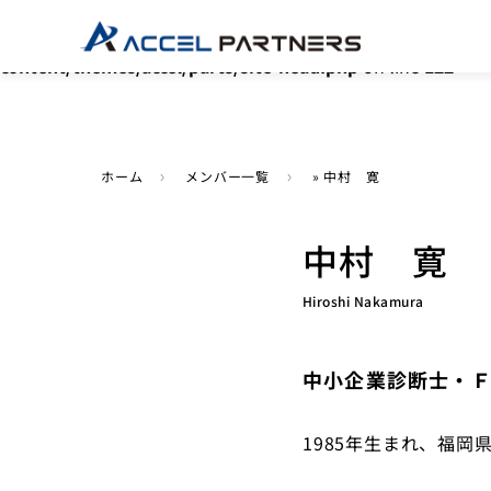
Warning
: Undefined array key "HTTP_ACCEPT_LANGUAGE"
content/themes/accel/parts/site-head.php
on line
122
ホーム
メンバー一覧
»
中村 寛
中村 寛
Hiroshi Nakamura
中小企業診断士・
1985年生まれ、福岡