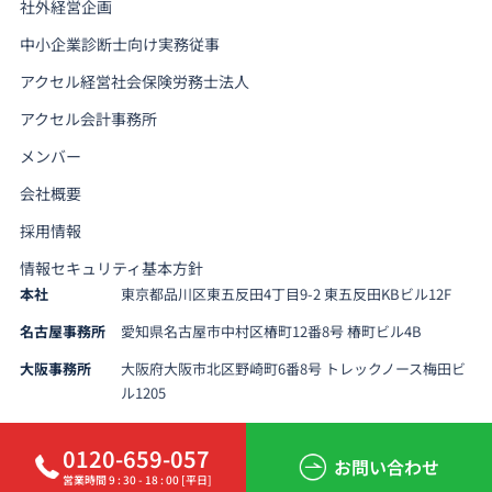
社外経営企画
中小企業診断士向け実務従事
アクセル経営社会保険労務士法人
アクセル会計事務所
メンバー
会社概要
採用情報
情報セキュリティ基本方針
本社
東京都品川区東五反田4丁目9-2 東五反田KBビル12F
名古屋事務所
愛知県名古屋市中村区椿町12番8号 椿町ビル4B
大阪事務所
大阪府大阪市北区野崎町6番8号 トレックノース梅田ビ
ル1205
0120-659-057
お問い合わせ
営業時間 9 : 30 - 18 : 00 [平日]
Copyright 2026 アクセルパートナーズ All Rights Reserved.