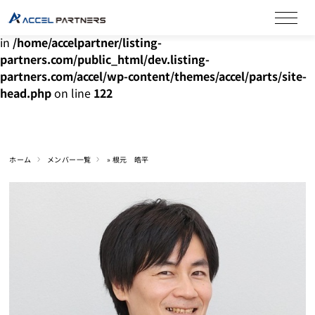
Warning
: Undefined array key "HTTP_ACCEPT_LANGUAGE"
in
/home/accelpartner/listing-
partners.com/public_html/dev.listing-
partners.com/accel/wp-content/themes/accel/parts/site-
head.php
on line
122
ホーム
メンバー一覧
»
根元 皓平