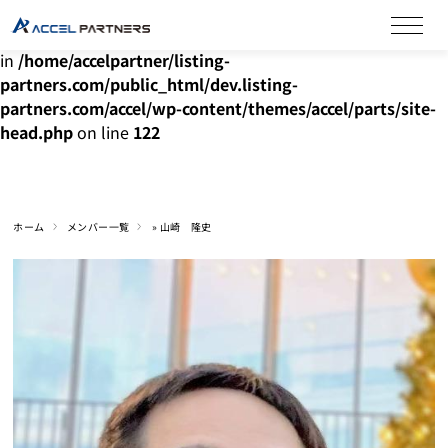
Warning
: Undefined array key "HTTP_ACCEPT_LANGUAGE"
in
/home/accelpartner/listing-
partners.com/public_html/dev.listing-
partners.com/accel/wp-content/themes/accel/parts/site-
head.php
on line
122
ホーム
メンバー一覧
»
山崎 隆史