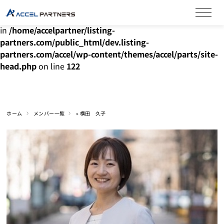
Warning
: Undefined array key "HTTP_ACCEPT_LANGUAGE"
in
/home/accelpartner/listing-
partners.com/public_html/dev.listing-
partners.com/accel/wp-content/themes/accel/parts/site-
head.php
on line
122
ホーム
メンバー一覧
»
横田 久子