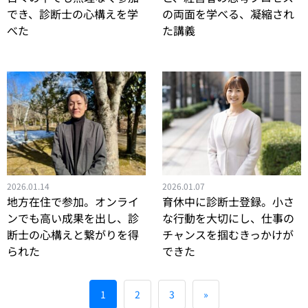
でき、診断士の心構えを学
の両面を学べる、凝縮され
べた
た講義
2026.01.14
2026.01.07
地方在住で参加。オンライ
育休中に診断士登録。小さ
ンでも高い成果を出し、診
な行動を大切にし、仕事の
断士の心構えと繋がりを得
チャンスを掴むきっかけが
られた
できた
1
2
3
»