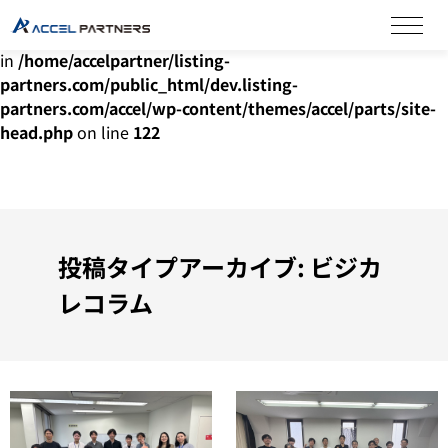
Warning
: Undefined array key "HTTP_ACCEPT_LANGUAGE"
in
/home/accelpartner/listing-
partners.com/public_html/dev.listing-
partners.com/accel/wp-content/themes/accel/parts/site-
head.php
on line
122
投稿タイプアーカイブ: ビジカ
レコラム