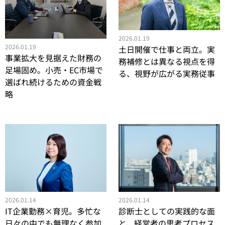
2026.01.19
2026.01.19
土日開催で仕事と両立。実
事業拡大を見据えた財務の
務補修とは異なる視点を得
足場固め。小売・EC市場で
る、視野が広がる実務従事
選ばれ続けるための資金戦
略
2026.01.14
2026.01.14
IT企業勤務×育児。多忙な
診断士としての実践的な面
日々の中でも無理なく参加
と、経営者の思考プロセス