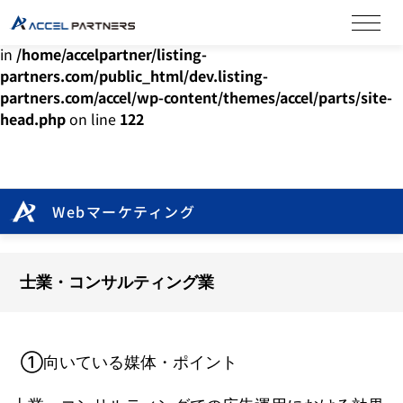
Warning
: Undefined array key "HTTP_ACCEPT_LANGUAGE"
in
/home/accelpartner/listing-
partners.com/public_html/dev.listing-
partners.com/accel/wp-content/themes/accel/parts/site-
head.php
on line
122
Webマーケティング
士業・コンサルティング業
①向いている媒体・ポイント