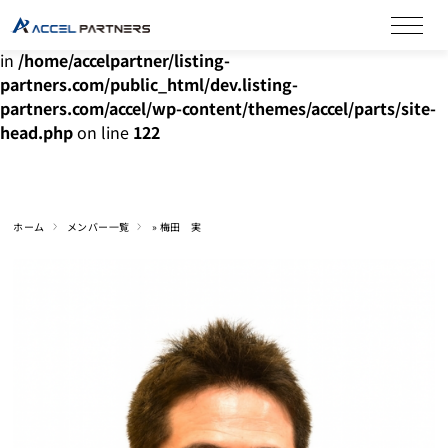
Warning
: Undefined array key "HTTP_ACCEPT_LANGUAGE"
in
/home/accelpartner/listing-
partners.com/public_html/dev.listing-
partners.com/accel/wp-content/themes/accel/parts/site-
head.php
on line
122
ホーム
メンバー一覧
»
梅田 実