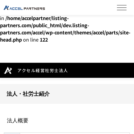
Warning
: Undefined array key "HTTP_ACCEPT_LANGUAGE"
in
/home/accelpartner/listing-
partners.com/public_html/dev.listing-
partners.com/accel/wp-content/themes/accel/parts/site-
head.php
on line
122
アクセル経営社労士法人
法人・社労士紹介
法人概要