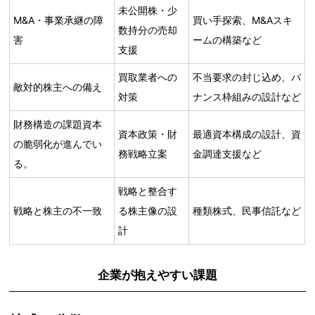
未公開株・少
M&A・事業承継の障
買い手探索、M&Aスキ
数持分の売却
害
ームの構築など
支援
買取業者への
不当要求の封じ込め、バ
敵対的株主への備え
対策
ナンス枠組みの設計など
財務構造の課題資本
資本政策・財
最適資本構成の設計、資
の脆弱化が進んでい
務戦略立案
金調達支援など
る。
戦略と整合す
戦略と株主の不一致
る株主像の設
種類株式、民事信託など
計
企業が抱えやすい課題